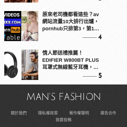
原來老司機都看這些？av
網站流量10大排行出爐，
pornhub只排第3，第1名
竟是他？
4
情人節送禮推薦！
EDIFIER W800BT PLUS
耳罩式無線藍牙耳機，在
耳邊傾訴甜言蜜語
5
關於我們
隱私權政策
著作權聲明
廣告合作
我要投稿