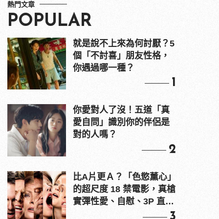
熱門文章
POPULAR
就是說不上來為何討厭？5
個「不討喜」朋友性格，
你遇過哪一種？
1
你愛對人了沒！五道「真
愛自問」識別你的伴侶是
對的人嗎？
2
比A片更Ａ？「色慾薰心」
的超尺度 18 禁電影，真槍
實彈性愛、自慰、3P 直接
上！
3