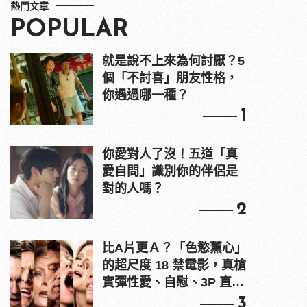
熱門文章
POPULAR
就是說不上來為何討厭？5
個「不討喜」朋友性格，
你遇過哪一種？
1
你愛對人了沒！五道「真
愛自問」識別你的伴侶是
對的人嗎？
2
比A片更Ａ？「色慾薰心」
的超尺度 18 禁電影，真槍
實彈性愛、自慰、3P 直接
上！
3