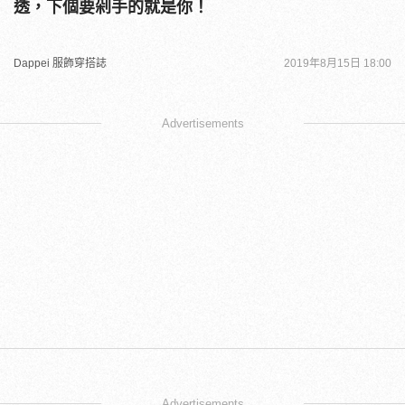
透，下個要剁手的就是你！
Dappei 服飾穿搭誌
2019年8月15日 18:00
Advertisements
Advertisements