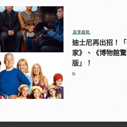
當季趨勢
迪士尼再出招！「D
家》、《博物館驚
版」！
教