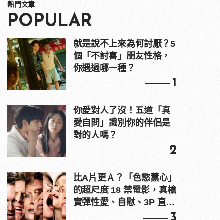
熱門文章
POPULAR
就是說不上來為何討厭？5
個「不討喜」朋友性格，
你遇過哪一種？
1
你愛對人了沒！五道「真
愛自問」識別你的伴侶是
對的人嗎？
2
比A片更Ａ？「色慾薰心」
的超尺度 18 禁電影，真槍
實彈性愛、自慰、3P 直接
上！
3