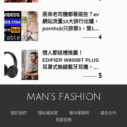
原來老司機都看這些？av
網站流量10大排行出爐，
pornhub只排第3，第1名
竟是他？
4
情人節送禮推薦！
EDIFIER W800BT PLUS
耳罩式無線藍牙耳機，在
耳邊傾訴甜言蜜語
5
關於我們
隱私權政策
著作權聲明
廣告合作
我要投稿