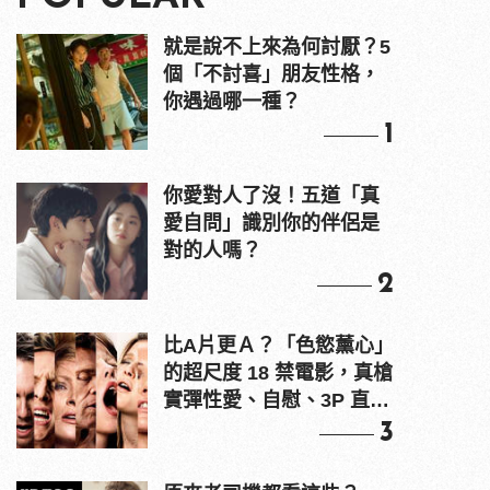
就是說不上來為何討厭？5
個「不討喜」朋友性格，
你遇過哪一種？
1
你愛對人了沒！五道「真
愛自問」識別你的伴侶是
對的人嗎？
2
比A片更Ａ？「色慾薰心」
的超尺度 18 禁電影，真槍
實彈性愛、自慰、3P 直接
上！
3