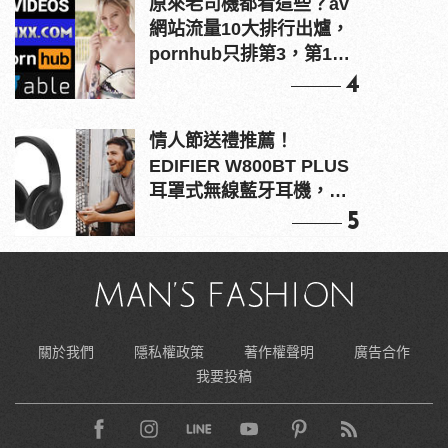
原來老司機都看這些？av
網站流量10大排行出爐，
pornhub只排第3，第1名
竟是他？
4
情人節送禮推薦！
EDIFIER W800BT PLUS
耳罩式無線藍牙耳機，在
耳邊傾訴甜言蜜語
5
關於我們
隱私權政策
著作權聲明
廣告合作
我要投稿