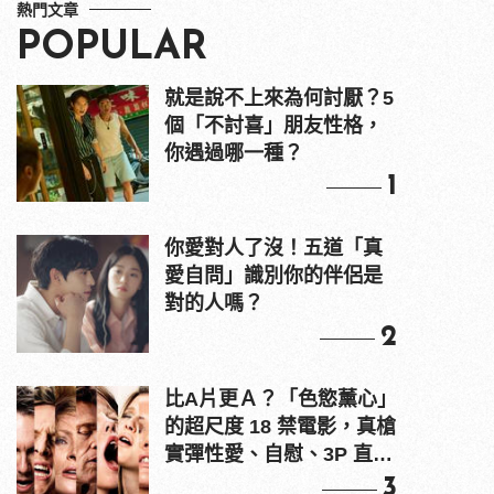
熱門文章
POPULAR
就是說不上來為何討厭？5
個「不討喜」朋友性格，
你遇過哪一種？
1
你愛對人了沒！五道「真
愛自問」識別你的伴侶是
對的人嗎？
2
比A片更Ａ？「色慾薰心」
的超尺度 18 禁電影，真槍
實彈性愛、自慰、3P 直接
上！
3