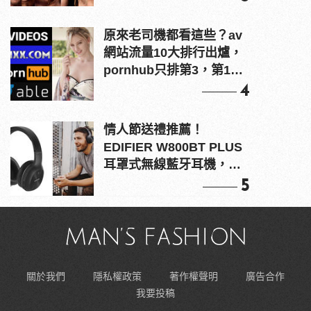
原來老司機都看這些？av
網站流量10大排行出爐，
pornhub只排第3，第1名
竟是他？
4
情人節送禮推薦！
EDIFIER W800BT PLUS
耳罩式無線藍牙耳機，在
耳邊傾訴甜言蜜語
5
關於我們
隱私權政策
著作權聲明
廣告合作
我要投稿