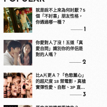
就是說不上來為何討厭？5
個「不討喜」朋友性格，
你遇過哪一種？
1
你愛對人了沒！五道「真
愛自問」識別你的伴侶是
對的人嗎？
2
比A片更Ａ？「色慾薰心」
的超尺度 18 禁電影，真槍
實彈性愛、自慰、3P 直接
上！
3