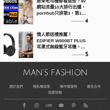
原來老司機都看這些？av
網站流量10大排行出爐，
pornhub只排第3，第1名
竟是他？
4
情人節送禮推薦！
EDIFIER W800BT PLUS
耳罩式無線藍牙耳機，在
耳邊傾訴甜言蜜語
5
關於我們
隱私權政策
著作權聲明
廣告合作
我要投稿