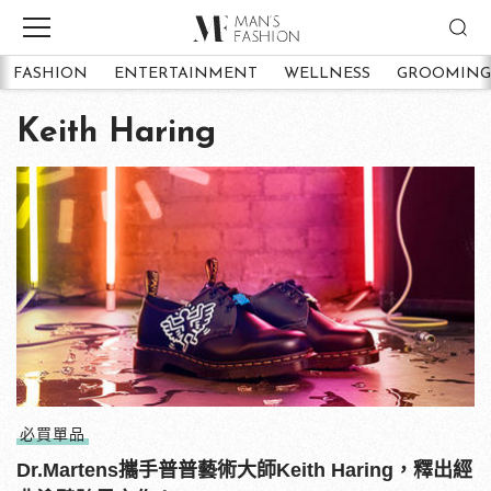
FASHION
ENTERTAINMENT
WELLNESS
GROOMING
Keith Haring
必買單品
Dr.Martens攜手普普藝術大師Keith Haring，釋出經