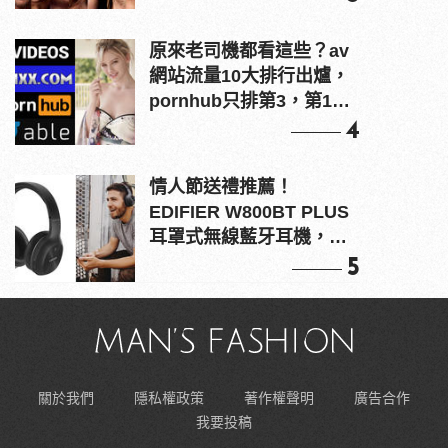
原來老司機都看這些？av
網站流量10大排行出爐，
pornhub只排第3，第1名
竟是他？
4
情人節送禮推薦！
EDIFIER W800BT PLUS
耳罩式無線藍牙耳機，在
耳邊傾訴甜言蜜語
5
關於我們
隱私權政策
著作權聲明
廣告合作
我要投稿