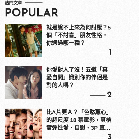
熱門文章
POPULAR
就是說不上來為何討厭？5
個「不討喜」朋友性格，
你遇過哪一種？
1
你愛對人了沒！五道「真
愛自問」識別你的伴侶是
對的人嗎？
2
比A片更Ａ？「色慾薰心」
的超尺度 18 禁電影，真槍
實彈性愛、自慰、3P 直接
上！
3