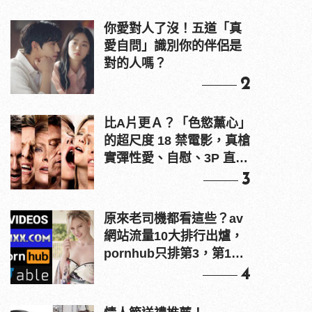
你愛對人了沒！五道「真
愛自問」識別你的伴侶是
對的人嗎？
2
比A片更Ａ？「色慾薰心」
的超尺度 18 禁電影，真槍
實彈性愛、自慰、3P 直接
上！
3
原來老司機都看這些？av
網站流量10大排行出爐，
pornhub只排第3，第1名
竟是他？
4