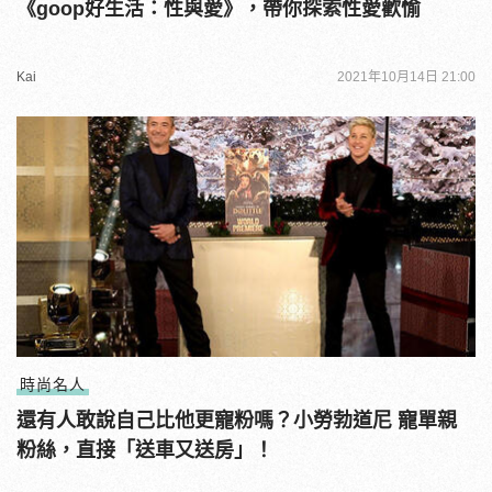
《goop好生活：性與愛》，帶你探索性愛歡愉
Kai
2021年10月14日 21:00
時尚名人
還有人敢說自己比他更寵粉嗎？小勞勃道尼 寵單親
粉絲，直接「送車又送房」！