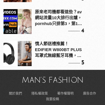
原來老司機都看這些？av
網站流量10大排行出爐，
pornhub只排第3，第1名
竟是他？
4
情人節送禮推薦！
EDIFIER W800BT PLUS
耳罩式無線藍牙耳機，在
耳邊傾訴甜言蜜語
5
關於我們
隱私權政策
著作權聲明
廣告合作
我要投稿