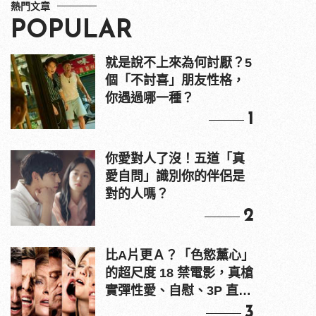
熱門文章
POPULAR
就是說不上來為何討厭？5
個「不討喜」朋友性格，
你遇過哪一種？
1
你愛對人了沒！五道「真
愛自問」識別你的伴侶是
對的人嗎？
2
比A片更Ａ？「色慾薰心」
的超尺度 18 禁電影，真槍
實彈性愛、自慰、3P 直接
上！
3