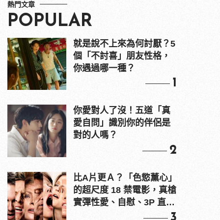
熱門文章
POPULAR
就是說不上來為何討厭？5
個「不討喜」朋友性格，
你遇過哪一種？
1
你愛對人了沒！五道「真
愛自問」識別你的伴侶是
對的人嗎？
2
比A片更Ａ？「色慾薰心」
的超尺度 18 禁電影，真槍
實彈性愛、自慰、3P 直接
上！
3