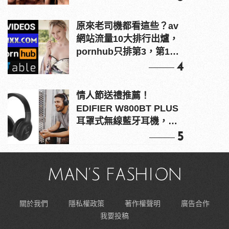
原來老司機都看這些？av
網站流量10大排行出爐，
pornhub只排第3，第1名
竟是他？
4
情人節送禮推薦！
EDIFIER W800BT PLUS
耳罩式無線藍牙耳機，在
耳邊傾訴甜言蜜語
5
關於我們
隱私權政策
著作權聲明
廣告合作
我要投稿