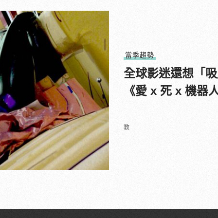
當季趨勢
全球影迷還想「吸」
《愛 x 死 x 
教