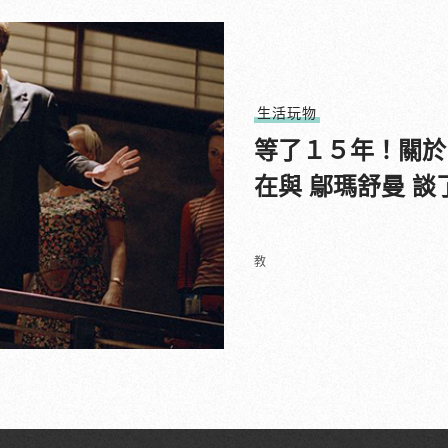
生活玩物
等了１５年！關於
在與 鄔瑪舒曼 談
教