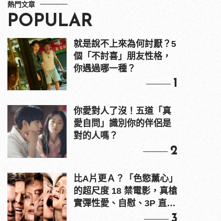
熱門文章
POPULAR
就是說不上來為何討厭？5
個「不討喜」朋友性格，
你遇過哪一種？
1
你愛對人了沒！五道「真
愛自問」識別你的伴侶是
對的人嗎？
2
比A片更Ａ？「色慾薰心」
的超尺度 18 禁電影，真槍
實彈性愛、自慰、3P 直接
上！
3