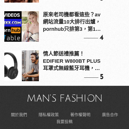
原來老司機都看這些？av
網站流量10大排行出爐，
pornhub只排第3，第1名
竟是他？
4
情人節送禮推薦！
EDIFIER W800BT PLUS
耳罩式無線藍牙耳機，在
耳邊傾訴甜言蜜語
5
關於我們
隱私權政策
著作權聲明
廣告合作
我要投稿