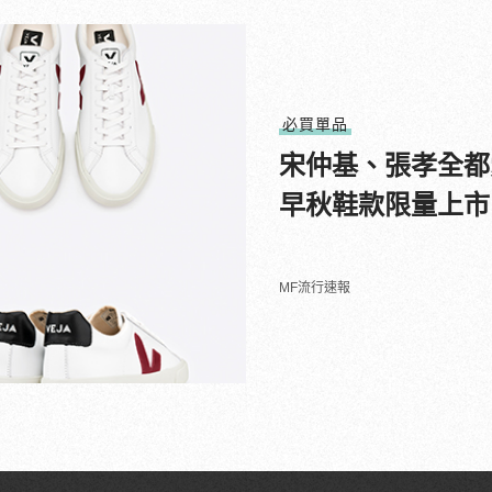
必買單品
宋仲基、張孝全都愛
早秋鞋款限量上市
MF流行速報