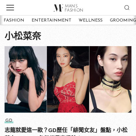
FASHION
ENTERTAINMENT
WELLNESS
GROOMING
小松菜奈
GD
志龍就愛這一款？GD歷任「緋聞女友」盤點，小松