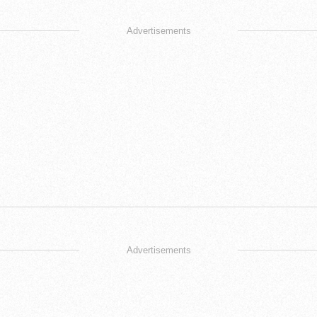
Advertisements
Advertisements