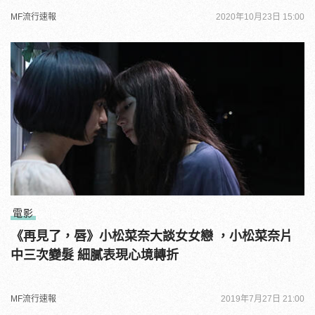
MF流行速報
2020年10月23日 15:00
電影
《再見了，唇》小松菜奈大談女女戀 ，小松菜奈片
中三次變髮 細膩表現心境轉折
MF流行速報
2019年7月27日 21:00