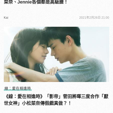
菜奈、Jennie各個都是高級臉！
Kai
2021年2月26日 21:00
線：愛在相逢時
《線：愛在相逢時》「影帝」菅田將暉三度合作「厭
世女神」小松菜奈傳假戲真做？！