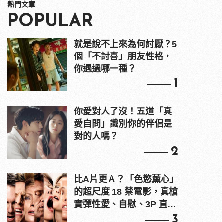
熱門文章
POPULAR
就是說不上來為何討厭？5
個「不討喜」朋友性格，
你遇過哪一種？
1
你愛對人了沒！五道「真
愛自問」識別你的伴侶是
對的人嗎？
2
比A片更Ａ？「色慾薰心」
的超尺度 18 禁電影，真槍
實彈性愛、自慰、3P 直接
上！
3