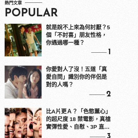
熱門文章
POPULAR
就是說不上來為何討厭？5
個「不討喜」朋友性格，
你遇過哪一種？
1
你愛對人了沒！五道「真
愛自問」識別你的伴侶是
對的人嗎？
2
比A片更Ａ？「色慾薰心」
的超尺度 18 禁電影，真槍
實彈性愛、自慰、3P 直接
上！
3