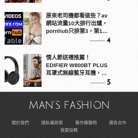
原來老司機都看這些？av
網站流量10大排行出爐，
pornhub只排第3，第1名
竟是他？
4
情人節送禮推薦！
EDIFIER W800BT PLUS
耳罩式無線藍牙耳機，在
耳邊傾訴甜言蜜語
5
關於我們
隱私權政策
著作權聲明
廣告合作
我要投稿