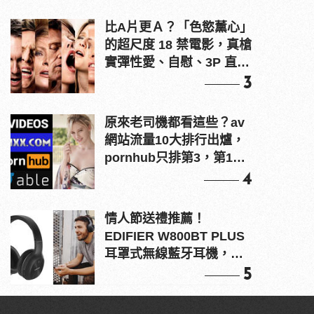
比A片更Ａ？「色慾薰心」
的超尺度 18 禁電影，真槍
實彈性愛、自慰、3P 直接
上！
3
原來老司機都看這些？av
網站流量10大排行出爐，
pornhub只排第3，第1名
竟是他？
4
情人節送禮推薦！
EDIFIER W800BT PLUS
耳罩式無線藍牙耳機，在
耳邊傾訴甜言蜜語
5