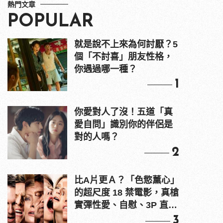
熱門文章
POPULAR
就是說不上來為何討厭？5
個「不討喜」朋友性格，
你遇過哪一種？
1
你愛對人了沒！五道「真
愛自問」識別你的伴侶是
對的人嗎？
2
比A片更Ａ？「色慾薰心」
的超尺度 18 禁電影，真槍
實彈性愛、自慰、3P 直接
上！
3