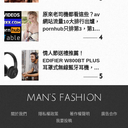
原來老司機都看這些？av
網站流量10大排行出爐，
pornhub只排第3，第1名
竟是他？
4
情人節送禮推薦！
EDIFIER W800BT PLUS
耳罩式無線藍牙耳機，在
耳邊傾訴甜言蜜語
5
關於我們
隱私權政策
著作權聲明
廣告合作
我要投稿