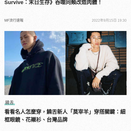
Survive：末日生存》吞噬同類改造肉體！
MF流行速報
2022年9月15日 19:30
饒舌
看看名人怎麼穿，饒舌新人「莫宰羊」穿搭關鍵：細
框眼鏡、花襯衫、台灣品牌