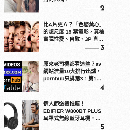
2
比A片更Ａ？「色慾薰心」
的超尺度 18 禁電影，真槍
實彈性愛、自慰、3P 直接
上！
3
原來老司機都看這些？av
網站流量10大排行出爐，
pornhub只排第3，第1名
竟是他？
4
情人節送禮推薦！
EDIFIER W800BT PLUS
耳罩式無線藍牙耳機，在
耳邊傾訴甜言蜜語
5