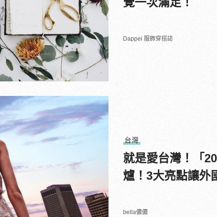
覺一次滿足！
Dappei 服飾穿搭誌
台灣
就是愛台灣！「2
爐！3大亮點讓外國
bella儂儂