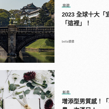
旅遊
2023 全球十
「這裡」！
bella儂儂
新奇
增添型男質感！「