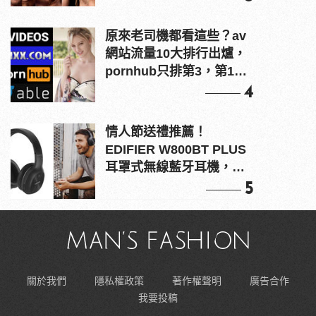
原來老司機都看這些？av
網站流量10大排行出爐，
pornhub只排第3，第1名
竟是他？
4
情人節送禮推薦！
EDIFIER W800BT PLUS
耳罩式無線藍牙耳機，在
耳邊傾訴甜言蜜語
5
關於我們
隱私權政策
著作權聲明
廣告合作
我要投稿