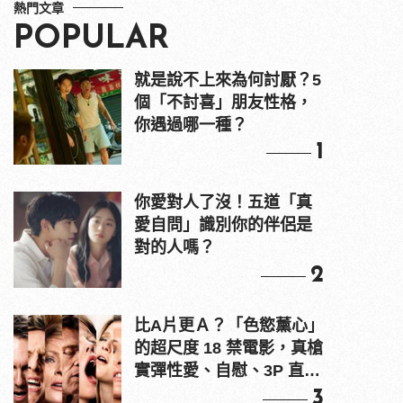
熱門文章
POPULAR
就是說不上來為何討厭？5
個「不討喜」朋友性格，
你遇過哪一種？
1
你愛對人了沒！五道「真
愛自問」識別你的伴侶是
對的人嗎？
2
比A片更Ａ？「色慾薰心」
的超尺度 18 禁電影，真槍
實彈性愛、自慰、3P 直接
上！
3