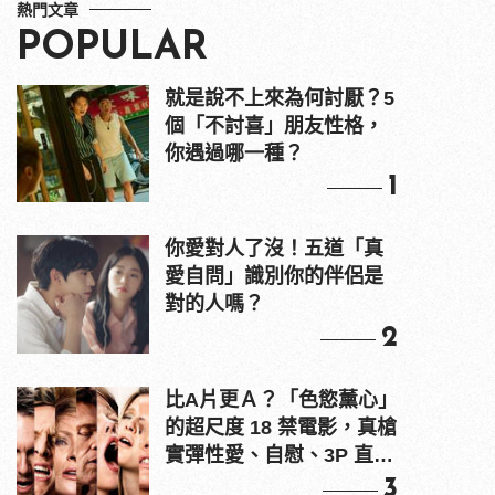
熱門文章
POPULAR
就是說不上來為何討厭？5
個「不討喜」朋友性格，
你遇過哪一種？
1
你愛對人了沒！五道「真
愛自問」識別你的伴侶是
對的人嗎？
2
比A片更Ａ？「色慾薰心」
的超尺度 18 禁電影，真槍
實彈性愛、自慰、3P 直接
上！
3