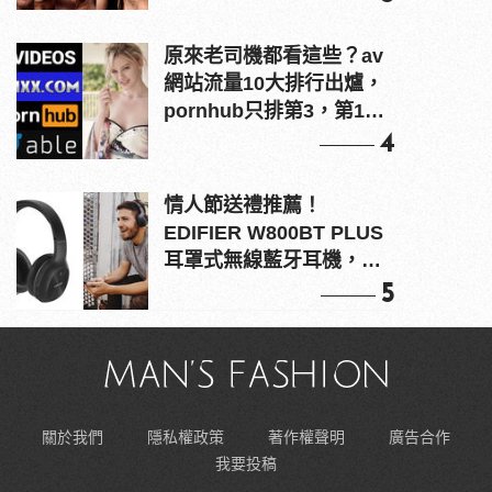
原來老司機都看這些？av
網站流量10大排行出爐，
pornhub只排第3，第1名
竟是他？
4
情人節送禮推薦！
EDIFIER W800BT PLUS
耳罩式無線藍牙耳機，在
耳邊傾訴甜言蜜語
5
關於我們
隱私權政策
著作權聲明
廣告合作
我要投稿