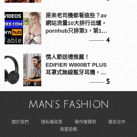
原來老司機都看這些？av
網站流量10大排行出爐，
pornhub只排第3，第1名
竟是他？
4
情人節送禮推薦！
EDIFIER W800BT PLUS
耳罩式無線藍牙耳機，在
耳邊傾訴甜言蜜語
5
關於我們
隱私權政策
著作權聲明
廣告合作
我要投稿