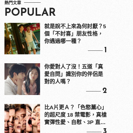
熱門文章
POPULAR
就是說不上來為何討厭？5
個「不討喜」朋友性格，
你遇過哪一種？
1
你愛對人了沒！五道「真
愛自問」識別你的伴侶是
對的人嗎？
2
比A片更Ａ？「色慾薰心」
的超尺度 18 禁電影，真槍
實彈性愛、自慰、3P 直接
上！
3