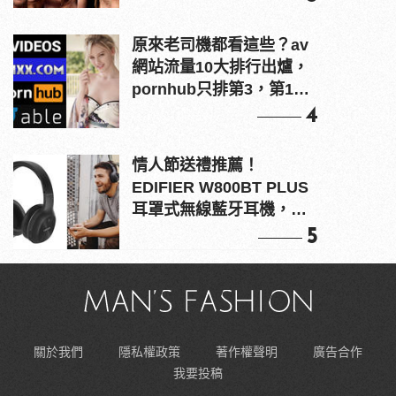
原來老司機都看這些？av
網站流量10大排行出爐，
pornhub只排第3，第1名
竟是他？
4
情人節送禮推薦！
EDIFIER W800BT PLUS
耳罩式無線藍牙耳機，在
耳邊傾訴甜言蜜語
5
關於我們
隱私權政策
著作權聲明
廣告合作
我要投稿