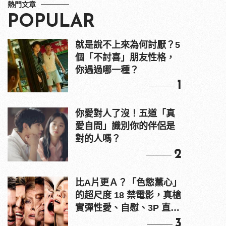
熱門文章
POPULAR
就是說不上來為何討厭？5
個「不討喜」朋友性格，
你遇過哪一種？
1
你愛對人了沒！五道「真
愛自問」識別你的伴侶是
對的人嗎？
2
比A片更Ａ？「色慾薰心」
的超尺度 18 禁電影，真槍
實彈性愛、自慰、3P 直接
上！
3