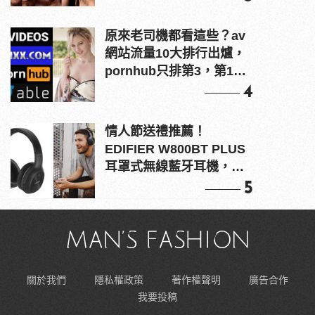
原來老司機都看這些？av
網站流量10大排行出爐，
pornhub只排第3，第1名
竟是他？
4
情人節送禮推薦！
EDIFIER W800BT PLUS
耳罩式無線藍牙耳機，在
耳邊傾訴甜言蜜語
5
關於我們
隱私權政策
著作權聲明
廣告合作
我要投稿