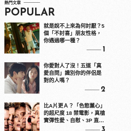
熱門文章
POPULAR
就是說不上來為何討厭？5
個「不討喜」朋友性格，
你遇過哪一種？
1
你愛對人了沒！五道「真
愛自問」識別你的伴侶是
對的人嗎？
2
比A片更Ａ？「色慾薰心」
的超尺度 18 禁電影，真槍
實彈性愛、自慰、3P 直接
上！
3