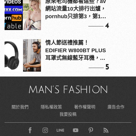
原來老司機都看這些？av
網站流量10大排行出爐，
pornhub只排第3，第1名
竟是他？
4
情人節送禮推薦！
EDIFIER W800BT PLUS
耳罩式無線藍牙耳機，在
耳邊傾訴甜言蜜語
5
關於我們
隱私權政策
著作權聲明
廣告合作
我要投稿