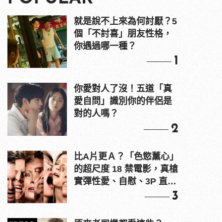
就是說不上來為何討厭？5
個「不討喜」朋友性格，
你遇過哪一種？
1
你愛對人了沒！五道「真
愛自問」識別你的伴侶是
對的人嗎？
2
比A片更Ａ？「色慾薰心」
的超尺度 18 禁電影，真槍
實彈性愛、自慰、3P 直接
上！
3