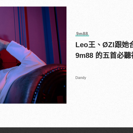
9m88
Leo王、ØZI跟她
9m88 的五首必
Dandy