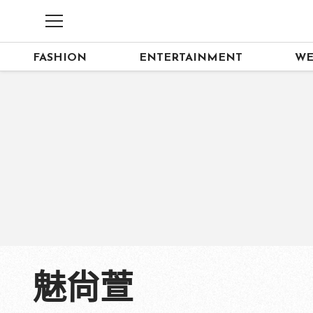
FASHION
ENTERTAINMENT
WE
魅尙萱