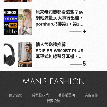
原來老司機都看這些？av
網站流量10大排行出爐，
pornhub只排第3，第1名
竟是他？
4
情人節送禮推薦！
EDIFIER W800BT PLUS
耳罩式無線藍牙耳機，在
耳邊傾訴甜言蜜語
5
關於我們
隱私權政策
著作權聲明
廣告合作
我要投稿