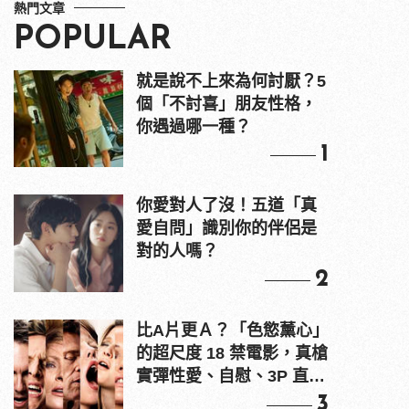
熱門文章
POPULAR
就是說不上來為何討厭？5
個「不討喜」朋友性格，
你遇過哪一種？
1
你愛對人了沒！五道「真
愛自問」識別你的伴侶是
對的人嗎？
2
比A片更Ａ？「色慾薰心」
的超尺度 18 禁電影，真槍
實彈性愛、自慰、3P 直接
上！
3