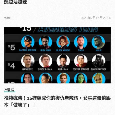
姨越活越辣
MaxL
2021年2月16日 21:00
#漫威
推特瘋傳！15鎂組成你的復仇者隊伍，女巫這價值跟
本「做壞了」！