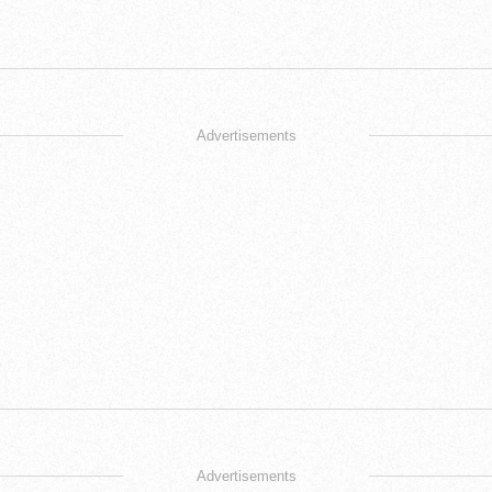
Advertisements
Advertisements