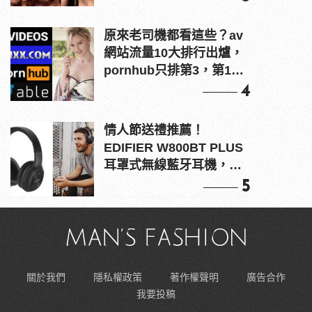
原來老司機都看這些？av
網站流量10大排行出爐，
pornhub只排第3，第1名
竟是他？
4
情人節送禮推薦！
EDIFIER W800BT PLUS
耳罩式無線藍牙耳機，在
耳邊傾訴甜言蜜語
5
關於我們
隱私權政策
著作權聲明
廣告合作
我要投稿