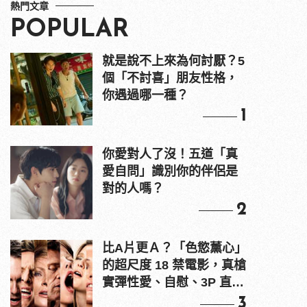
熱門文章
POPULAR
就是說不上來為何討厭？5
個「不討喜」朋友性格，
你遇過哪一種？
1
你愛對人了沒！五道「真
愛自問」識別你的伴侶是
對的人嗎？
2
比A片更Ａ？「色慾薰心」
的超尺度 18 禁電影，真槍
實彈性愛、自慰、3P 直接
上！
3