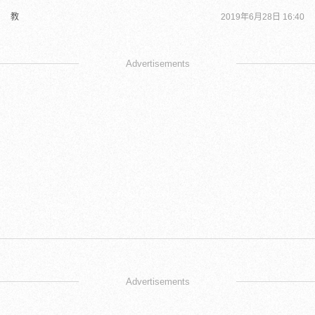
教
2019年6月28日 16:40
Advertisements
Advertisements