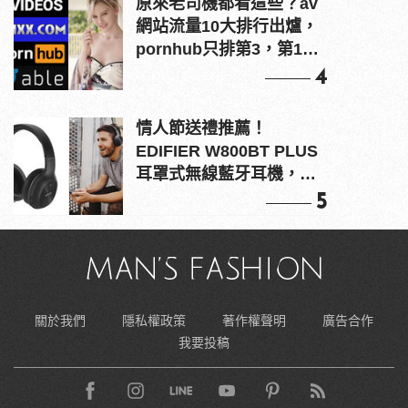
原來老司機都看這些？av
網站流量10大排行出爐，
pornhub只排第3，第1名
竟是他？
4
情人節送禮推薦！
EDIFIER W800BT PLUS
耳罩式無線藍牙耳機，在
耳邊傾訴甜言蜜語
5
關於我們
隱私權政策
著作權聲明
廣告合作
我要投稿