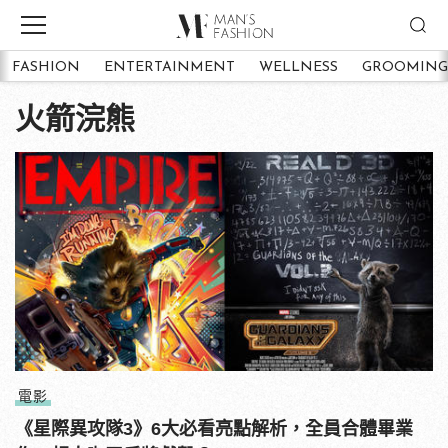
FASHION
ENTERTAINMENT
WELLNESS
GROOMING
火箭浣熊
電影
《星際異攻隊3》6大必看亮點解析，全員合體畢業