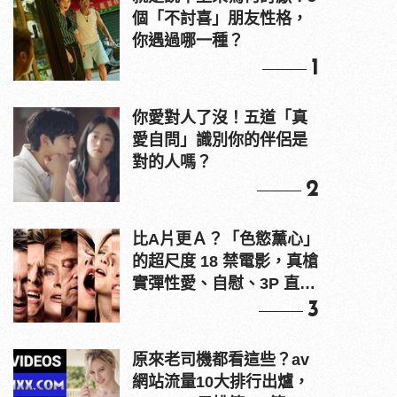
個「不討喜」朋友性格，
你遇過哪一種？
1
你愛對人了沒！五道「真
愛自問」識別你的伴侶是
對的人嗎？
2
比A片更Ａ？「色慾薰心」
的超尺度 18 禁電影，真槍
實彈性愛、自慰、3P 直接
上！
3
原來老司機都看這些？av
網站流量10大排行出爐，