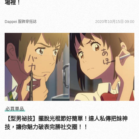
場裡！
Dappei 服飾穿搭誌
2020年10月15日 09:00
必買單品
【型男祕技】擺脫光棍節好簡單！達人私傳把妹神
技，讓你魅力破表完勝社交圈！！