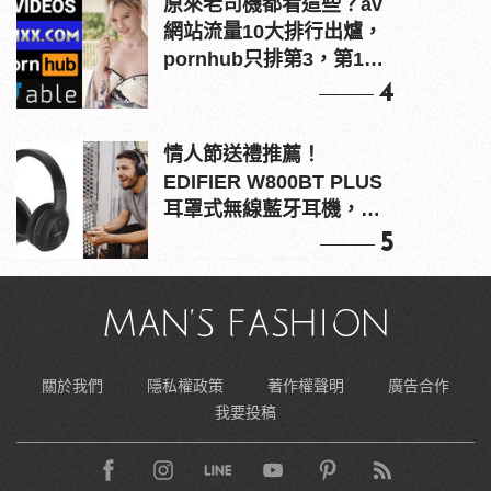
原來老司機都看這些？av
網站流量10大排行出爐，
pornhub只排第3，第1名
竟是他？
4
情人節送禮推薦！
EDIFIER W800BT PLUS
耳罩式無線藍牙耳機，在
耳邊傾訴甜言蜜語
5
關於我們
隱私權政策
著作權聲明
廣告合作
我要投稿