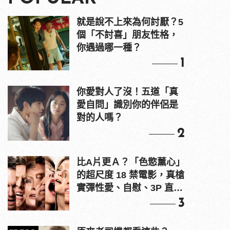
就是說不上來為何討厭？5
個「不討喜」朋友性格，
你遇過哪一種？
1
你愛對人了沒！五道「真
愛自問」識別你的伴侶是
對的人嗎？
2
比A片更Ａ？「色慾薰心」
的超尺度 18 禁電影，真槍
實彈性愛、自慰、3P 直接
上！
3