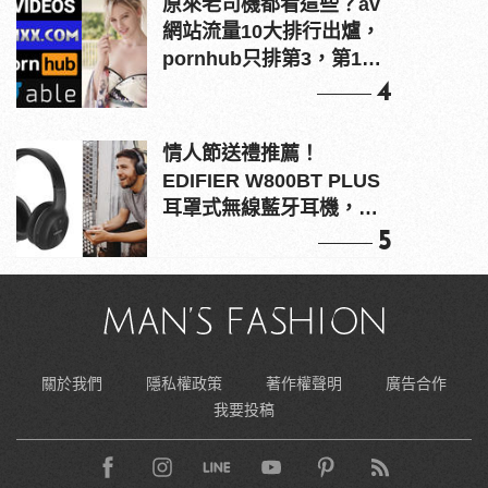
原來老司機都看這些？av
網站流量10大排行出爐，
pornhub只排第3，第1名
竟是他？
4
情人節送禮推薦！
EDIFIER W800BT PLUS
耳罩式無線藍牙耳機，在
耳邊傾訴甜言蜜語
5
關於我們
隱私權政策
著作權聲明
廣告合作
我要投稿