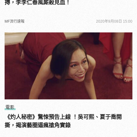
搏，李李仁春風廝殺見血！
MF流行速報
2020年9月08日 15:00
電影
《灼人秘密》驚悚預告上線 ！吳可熙、夏于喬開
撕，揭演藝圈逼瘋搶角實錄