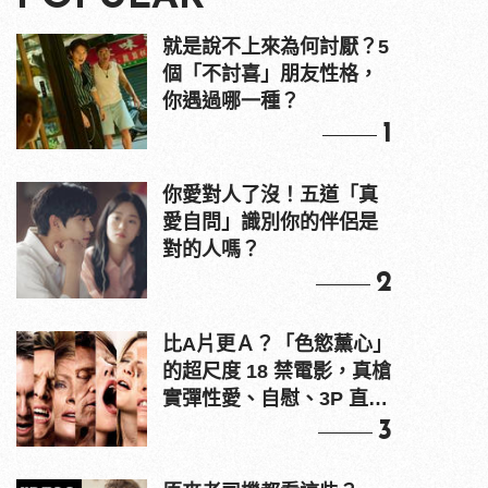
就是說不上來為何討厭？5
個「不討喜」朋友性格，
你遇過哪一種？
1
你愛對人了沒！五道「真
愛自問」識別你的伴侶是
對的人嗎？
2
比A片更Ａ？「色慾薰心」
的超尺度 18 禁電影，真槍
實彈性愛、自慰、3P 直接
上！
3