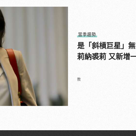
當季趨勢
是「斜槓巨星」無
莉納裘莉 又新增
教