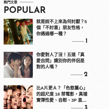
熱門文章
POPULAR
就是說不上來為何討厭？5
個「不討喜」朋友性格，
你遇過哪一種？
1
你愛對人了沒！五道「真
愛自問」識別你的伴侶是
對的人嗎？
2
比A片更Ａ？「色慾薰心」
的超尺度 18 禁電影，真槍
實彈性愛、自慰、3P 直接
上！
3