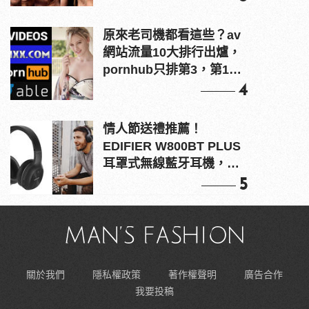
原來老司機都看這些？av
網站流量10大排行出爐，
pornhub只排第3，第1名
竟是他？
4
情人節送禮推薦！
EDIFIER W800BT PLUS
耳罩式無線藍牙耳機，在
耳邊傾訴甜言蜜語
5
關於我們
隱私權政策
著作權聲明
廣告合作
我要投稿