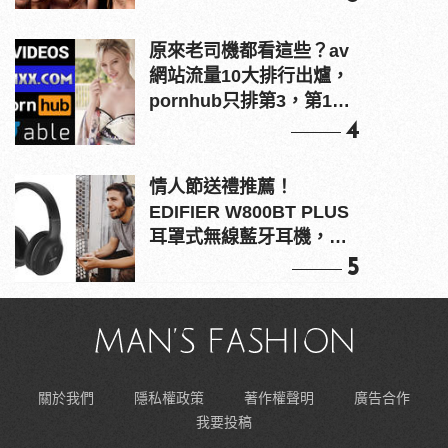
原來老司機都看這些？av
網站流量10大排行出爐，
pornhub只排第3，第1名
竟是他？
4
情人節送禮推薦！
EDIFIER W800BT PLUS
耳罩式無線藍牙耳機，在
耳邊傾訴甜言蜜語
5
關於我們
隱私權政策
著作權聲明
廣告合作
我要投稿