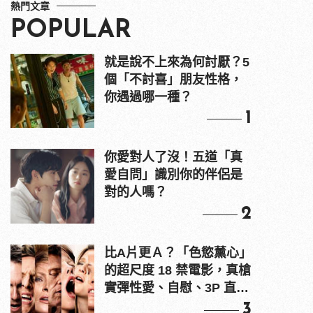
熱門文章
POPULAR
就是說不上來為何討厭？5
個「不討喜」朋友性格，
你遇過哪一種？
1
你愛對人了沒！五道「真
愛自問」識別你的伴侶是
對的人嗎？
2
比A片更Ａ？「色慾薰心」
的超尺度 18 禁電影，真槍
實彈性愛、自慰、3P 直接
上！
3