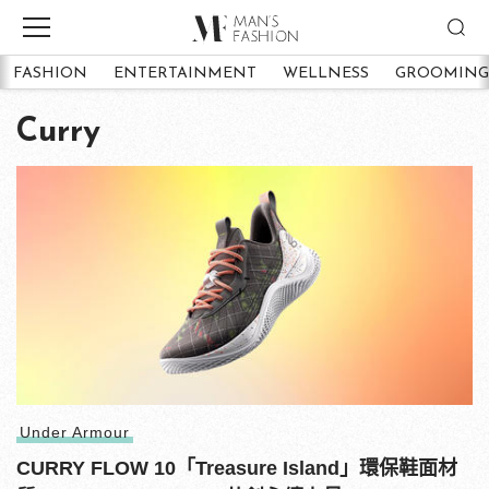
FASHION
ENTERTAINMENT
WELLNESS
GROOMING
Curry
Under Armour
CURRY FLOW 10「Treasure Island」環保鞋面材