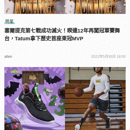
明星
塞爾提克第七戰成功滅火！睽違12年再闖冠軍賽舞
台，Tatum拿下歷史首座東冠MVP
allen
2022年5月30日 18:00