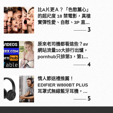
比A片更Ａ？「色慾薰心」
的超尺度 18 禁電影，真槍
實彈性愛、自慰、3P 直接
上！
3
原來老司機都看這些？av
網站流量10大排行出爐，
pornhub只排第3，第1名
竟是他？
4
情人節送禮推薦！
EDIFIER W800BT PLUS
耳罩式無線藍牙耳機，在
耳邊傾訴甜言蜜語
5