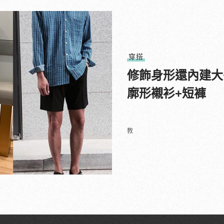
穿搭
修飾身形還內建大
廓形襯衫+短褲
教