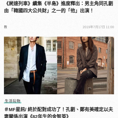
《屍速列車》續集《半島》進度釋出：男主角同孔劉
由「韓國四大公共財」之一的「他」出演！
教
2019年7月17日 11:00
生活玩物
＃MF星訊/ 終於配對成功了！孔劉、鄭有美確定以夫
妻關係出演《82年生的金智英》