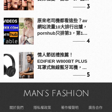
上！
3
原來老司機都看這些？av
網站流量10大排行出爐，
pornhub只排第3，第1名
竟是他？
4
情人節送禮推薦！
EDIFIER W800BT PLUS
耳罩式無線藍牙耳機，在
耳邊傾訴甜言蜜語
5
關於我們
隱私權政策
著作權聲明
廣告合作