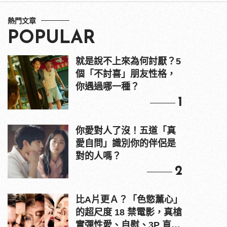
熱門文章
POPULAR
就是說不上來為何討厭？5
個「不討喜」朋友性格，
你遇過哪一種？
1
你愛對人了沒！五道「真
愛自問」識別你的伴侶是
對的人嗎？
2
比A片更Ａ？「色慾薰心」
的超尺度 18 禁電影，真槍
實彈性愛、自慰、3P 直接