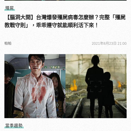
殭屍
【腦洞大開】台灣爆發殭屍病毒怎麼辦？完整「殭屍
教戰守則」，乖乖遵守就能順利活下來！
帕帕
2021年8月23日 21:00
當季趨勢