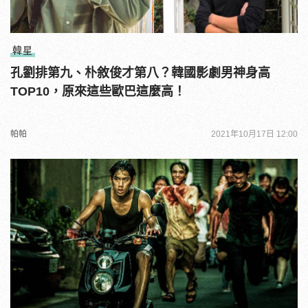
韓星
孔劉排第九、朴敘俊才第八？韓國影劇男神身高
TOP10，原來這些歐巴這麼高！
帕帕
2021年10月17日 12:00