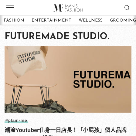
FASHION
ENTERTAINMENT
WELLNESS
GROOMING
FUTUREMADE STUDIO.
#plain-me
潮流Youtuber化身一日店長！「小屁孩」個人品牌