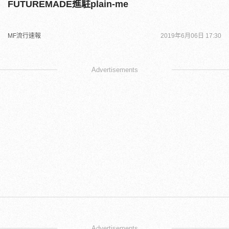
FUTUREMADE進駐plain-me
MF流行速報
2019年6月06日 17:30
Advertisements
Advertisements