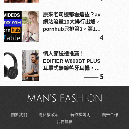
原來老司機都看這些？av
網站流量10大排行出爐，
pornhub只排第3，第1名
竟是他？
4
情人節送禮推薦！
EDIFIER W800BT PLUS
耳罩式無線藍牙耳機，在
耳邊傾訴甜言蜜語
5
關於我們
隱私權政策
著作權聲明
廣告合作
我要投稿