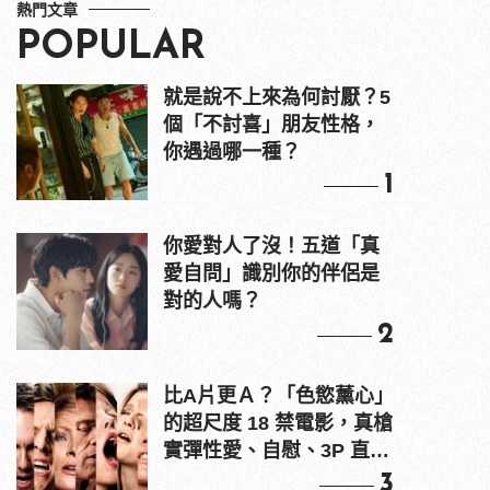
熱門文章
POPULAR
就是說不上來為何討厭？5
個「不討喜」朋友性格，
你遇過哪一種？
1
你愛對人了沒！五道「真
愛自問」識別你的伴侶是
對的人嗎？
2
比A片更Ａ？「色慾薰心」
的超尺度 18 禁電影，真槍
實彈性愛、自慰、3P 直接
上！
3