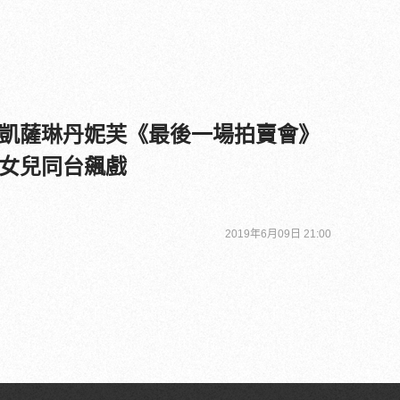
凱薩琳丹妮芙《最後一場拍賣會》
女兒同台飆戲
2019年6月09日 21:00