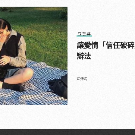
亞美將
讓愛情「信任破碎
辦法
姊妹淘