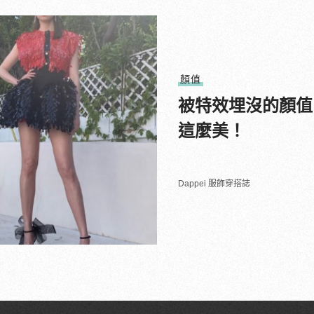
顏值
被特效埋沒的顏值
這麼美！
Dappei 服飾穿搭誌