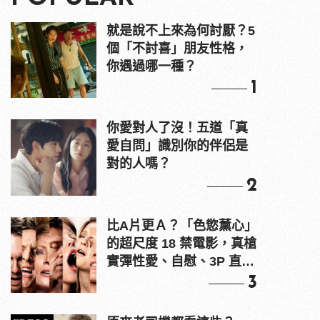
就是說不上來為何討厭？5
個「不討喜」朋友性格，
你遇過哪一種？
1
你愛對人了沒！五道「真
愛自問」識別你的伴侶是
對的人嗎？
2
比A片更Ａ？「色慾薰心」
的超尺度 18 禁電影，真槍
實彈性愛、自慰、3P 直接
上！
3