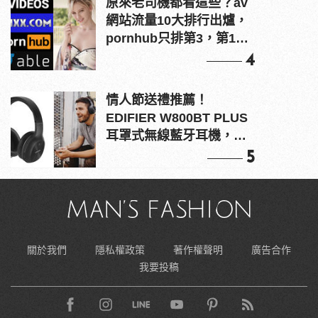
原來老司機都看這些？av
網站流量10大排行出爐，
pornhub只排第3，第1名
竟是他？
4
情人節送禮推薦！
EDIFIER W800BT PLUS
耳罩式無線藍牙耳機，在
耳邊傾訴甜言蜜語
5
關於我們
隱私權政策
著作權聲明
廣告合作
我要投稿