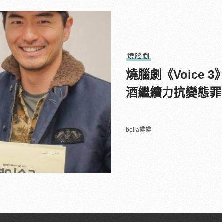
燒腦劇
燒腦劇《Voice
酒繼續力抗變態罪
bella儂儂