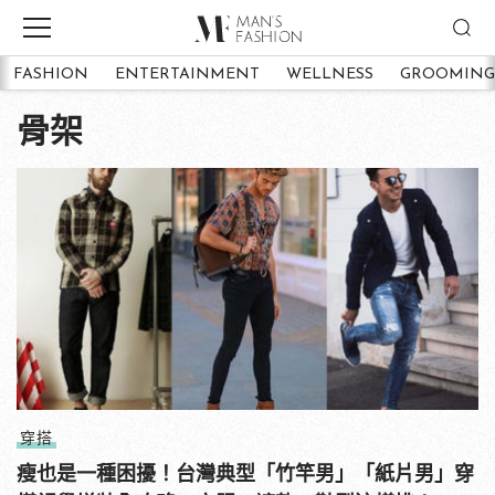
FASHION
ENTERTAINMENT
WELLNESS
GROOMING
骨架
穿搭
瘦也是一種困擾！台灣典型「竹竿男」「紙片男」穿